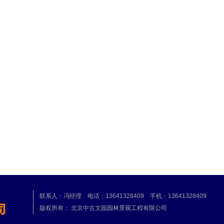
联系人：冯经理 电话：13641328409 手机：13641328409
版权所有： 北京中古文园园林景观工程有限公司